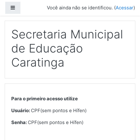
Ir para o conteúdo principal
Painel lateral
Você ainda não se identificou. (
Acessar
)
Secretaria Municipal
de Educação
Caratinga
Para o primeiro acesso utilize
Usuário:
CPF(sem pontos e Hífen)
Senha:
CPF(sem pontos e Hífen)